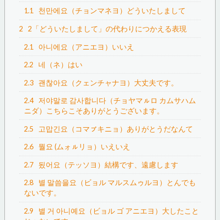
1.1
천만에요（チョンマネヨ）どういたしまして
2
2「どういたしまして」の代わりにつかえる表現
2.1
아니에요（アニエヨ）いいえ
2.2
네（ネ）はい
2.3
괜찮아요（クェンチャナヨ）大丈夫です。
2.4
저야말로 감사합니다（チョヤマㇽロ カムサハム
ニダ）こちらこそありがとうございます。
2.5
고맙긴요（コマㇷ゚キニョ）ありがとうだなんて
2.6
뭘요 (ムォㇽリョ）いえいえ
2.7
됬어요（テッソヨ）結構です、遠慮します
2.8
별 말씀을요（ビョル マルスムゥルヨ）とんでも
ないです。
2.9
별 거 아니예요（ビョル ゴ アニエヨ）大したこと