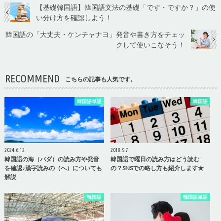
【基礎韓国語】韓国語文法の基礎「です・ですか？」の使
い分け方を確認しよう！
韓国語の「大丈夫・ケンチャナヨ」発音や書き方をチェッ
クして使いこなそう！
RECOMMEND
こちらの記事も人気です。
韓国語単語
韓国語
2024.6.12
2018.9.7
韓国語の海（パダ）の読み方や発音
韓国語で曜日の読み方はどう読む
を確認♪漢字読みの（へ）についても
の？SNSでの略し方も紹介します★
解説
韓国語
韓国語単語