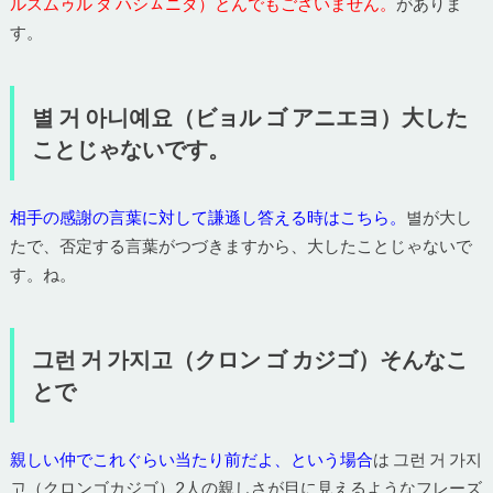
ルスムゥル タ ハシㇺニダ）とんでもございません。
がありま
す。
별 거 아니예요（ビョル ゴ アニエヨ）大した
ことじゃないです。
相手の感謝の言葉に対して謙遜し答える時はこちら。
별が大し
たで、否定する言葉がつづきますから、大したことじゃないで
す。ね。
그런 거 가지고（クロン ゴ カジゴ）そんなこ
とで
親しい仲でこれぐらい当たり前だよ、という場合
は 그런 거 가지
고（クロンゴカジゴ）2人の親しさが目に見えるようなフレーズ