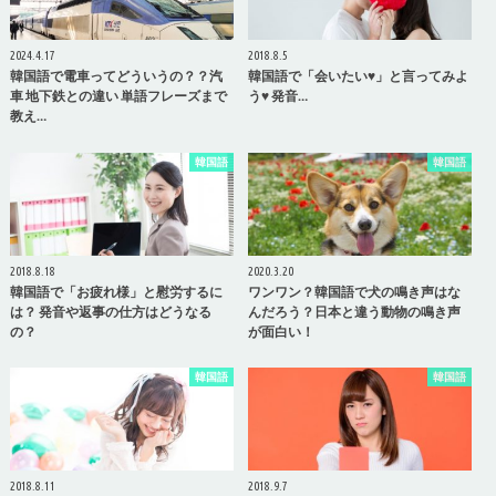
2024.4.17
2018.8.5
韓国語で電車ってどういうの？？汽
韓国語で「会いたい♥」と言ってみよ
車 地下鉄との違い 単語フレーズまで
う♥ 発音…
教え…
韓国語
韓国語
2018.8.18
2020.3.20
韓国語で「お疲れ様」と慰労するに
ワンワン？韓国語で犬の鳴き声はな
は？ 発音や返事の仕方はどうなる
んだろう？日本と違う動物の鳴き声
の？
が面白い！
韓国語
韓国語
2018.8.11
2018.9.7