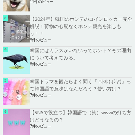
11件のビュー
【2024年】韓国のホンデのコインロッカー完全
解説！荷物の心配なくホンデ観光を楽しも
う！！
9件のビュー
韓国にはカラスがいないってホント？その理由
について考えてみる。
8件のビュー
韓国ドラマを観たらよく聞く「 뭐야 (ボヤ)」っ
て韓国語で意味はなんだろう？使い方は？
7件のビュー
【SNSで役立つ】韓国語で（笑）wwwの打ち方
はどうなるの？
7件のビュー