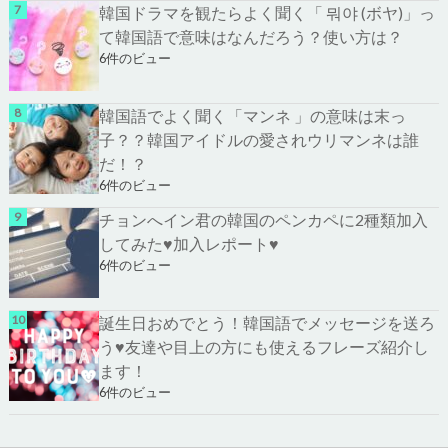
韓国ドラマを観たらよく聞く「 뭐야 (ボヤ)」っ
て韓国語で意味はなんだろう？使い方は？
6件のビュー
韓国語でよく聞く「マンネ 」の意味は末っ
子？？韓国アイドルの愛されウリマンネは誰
だ！？
6件のビュー
チョンへイン君の韓国のペンカペに2種類加入
してみた♥加入レポート♥
6件のビュー
誕生日おめでとう！韓国語でメッセージを送ろ
う♥友達や目上の方にも使えるフレーズ紹介し
ます！
6件のビュー