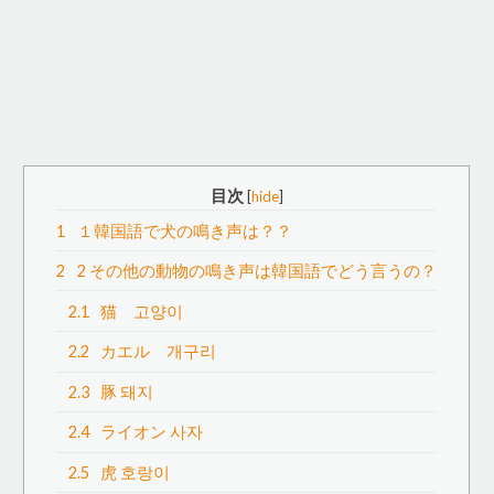
目次
[
hide
]
1
１韓国語で犬の鳴き声は？？
2
2 その他の動物の鳴き声は韓国語でどう言うの？
2.1
猫 고양이
2.2
カエル 개구리
2.3
豚 돼지
2.4
ライオン 사자
2.5
虎 호랑이