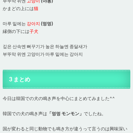
부뚜막 위엔
고양이
(야옹)
かまどの上には
猫
마루 밑에는
강아지
(멍멍)
縁側の下には
子犬
깊은 산속엔 뻐꾸기가 높은 하늘엔 종달새가
부뚜막 위엔 고양이가 마루 밑에는 강아지
3 まとめ
今日は韓国での犬の鳴き声を中心にまとめてみました^^
韓国での犬の鳴き声は
「멍멍 モンモン」
でしたね。
国が変わると同じ動物でも鳴き方が違うって言うのは興味深い