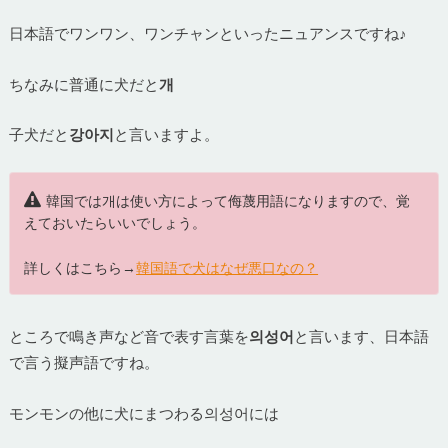
日本語でワンワン、ワンチャンといったニュアンスですね♪
ちなみに普通に犬だと
개
子犬だと
강아지
と言いますよ。
韓国では개は使い方によって侮蔑用語になりますので、覚
えておいたらいいでしょう。
詳しくはこちら→
韓国語で犬はなぜ悪口なの？
ところで鳴き声など音で表す言葉を
의성어
と言います、日本語
で言う擬声語ですね。
モンモンの他に犬にまつわる의성어には