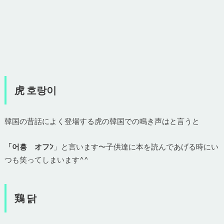
虎 호랑이
韓国の昔話によく登場する虎の韓国での鳴き声はと言うと
「어흥 オフﾝ
」と言います〜子供達に本を読んであげる時にい
つも笑ってしまいます^^
鶏 닭