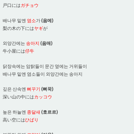
戸口には
ガチョウ
배나무 밑엔
염소
가
(음메)
梨の木の下には
ヤギ
が
외양간에는
송아지
(음매)
牛小屋には
仔牛
닭장속에는 암탉들이 문간 옆에는 거위들이
배나무 밑엔 염소들이 외양간에는 송아지
깊은 산속엔
뻐꾸기
(뻐꾹)
深い山の中には
カッコウ
높은 하늘엔
종달새
(호르르)
高い空には
ひばり