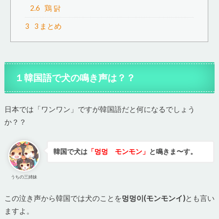
2.6
鶏 닭
3
3 まとめ
１韓国語で犬の鳴き声は？？
日本では「ワンワン」ですが韓国語だと何になるでしょう
か？？
韓国で犬は
「멍멍 モンモン」
と鳴きま〜す。
うちの三姉妹
この泣き声から韓国では犬のことを
멍멍이(モンモンイ)
とも言い
ますよ。