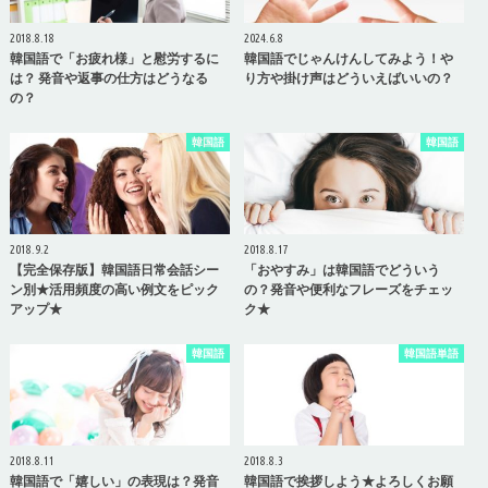
2018.8.18
2024.6.8
韓国語で「お疲れ様」と慰労するに
韓国語でじゃんけんしてみよう！や
は？ 発音や返事の仕方はどうなる
り方や掛け声はどういえばいいの？
の？
韓国語
韓国語
2018.9.2
2018.8.17
【完全保存版】韓国語日常会話シー
「おやすみ」は韓国語でどういう
ン別★活用頻度の高い例文をピック
の？発音や便利なフレーズをチェッ
アップ★
ク★
韓国語
韓国語単語
2018.8.11
2018.8.3
韓国語で「嬉しい」の表現は？発音
韓国語で挨拶しよう★よろしくお願