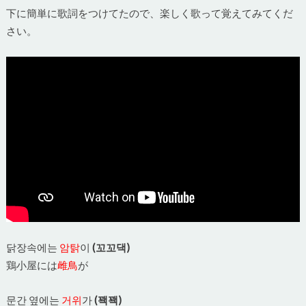
下に簡単に歌詞をつけてたので、楽しく歌って覚えてみてくだ
さい。
닭장속에는
암탉
이
(꼬꼬댁)
鶏小屋には
雌鳥
が
문간 옆에는
거위
가
(꽥꽥)