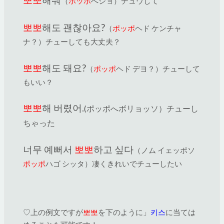
뽀뽀
해줘
（
ポッポ
へジョ）チュウして
뽀뽀
해도 괜찮아요?
（
ポッポ
ヘド ケンチャ
ナ？）チューしても大丈夫？
뽀뽀
해도 돼요?
（
ポッポ
ヘド デヨ？）チューして
もいい？
뽀뽀
해 버렸어.
(ポッポへボリョッソ）チューし
ちゃった
너무 예뻐서
뽀뽀
하고 싶다
（ノム イェッポソ
ポッポ
ハゴ シッタ）凄くきれいでチューしたい
♡上の例文ですが
뽀뽀
を下のように」
키스
に当ては