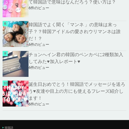
て韓国語で意味はなんだろう？使い方は？
6件のビュー
韓国語でよく聞く「マンネ 」の意味は末っ
子？？韓国アイドルの愛されウリマンネは誰
だ！？
6件のビュー
チョンへイン君の韓国のペンカペに2種類加入
してみた♥加入レポート♥
6件のビュー
誕生日おめでとう！韓国語でメッセージを送ろ
う♥友達や目上の方にも使えるフレーズ紹介し
ます！
6件のビュー
韓国語