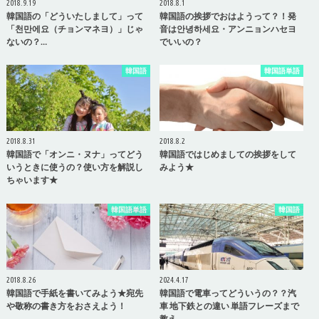
2018.9.19
2018.8.1
韓国語の「どういたしまして」って
韓国語の挨拶でおはようって？！発
「천만에요（チョンマネヨ）」じゃ
音は안녕하세요・アンニョンハセヨ
ないの？…
でいいの？
韓国語
韓国語単語
2018.8.31
2018.8.2
韓国語で「オンニ・ヌナ」ってどう
韓国語ではじめましての挨拶をして
いうときに使うの？使い方を解説し
みよう★
ちゃいます★
韓国語単語
韓国語
2018.8.26
2024.4.17
韓国語で手紙を書いてみよう★宛先
韓国語で電車ってどういうの？？汽
や敬称の書き方をおさえよう！
車 地下鉄との違い 単語フレーズまで
教え…