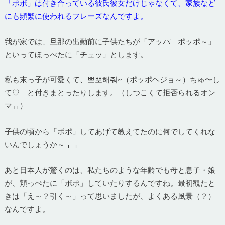
「ポポ」は付き合っている彼氏彼女だけじゃなくて、家族など
にも頻繁に使われるフレーズなんですよ。
我が家では、旦那の出勤前に子供たちが「アッパ ポッポ～」
といってほっぺたに「チュッ」とします。
私も末っ子が可愛くて、뽀뽀해줘~（ポッポヘジョ～）ちゅ〜し
て♡ と付きまとったりします。（しつこくて拒否られるオン
マㅠ）
子供の頃から「ポポ」してあげて教えてたのに何でしてくれな
いんでしょうか～ㅜㅜ
あと日本人が驚くのは、私たちのような年齢でも母と息子・娘
が、頬っぺたに「ポポ」していたりするんですね。最初観たと
きは「え～？引く～」って思いましたが、よくある風景（？）
なんですよ。