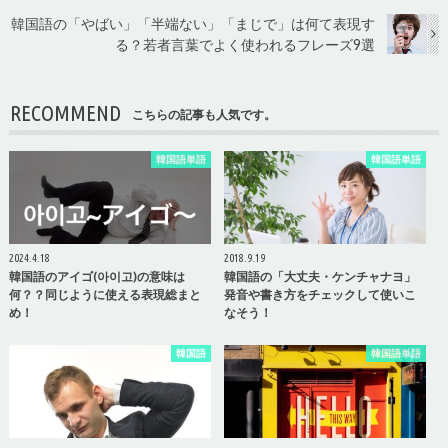
韓国語の「やばい」「半端ない」「まじで」は何て表現す
る？若者言葉でよく使われるフレーズ9選
RECOMMEND
こちらの記事も人気です。
韓国語単語
韓国語単語
2024.4.18
2018.9.19
韓国語のアイゴ(아이고)の意味は
韓国語の「大丈夫・ケンチャナヨ」
何？？同じように使える表現総まと
発音や書き方をチェックして使いこ
め！
なそう！
韓国語
韓国語単語