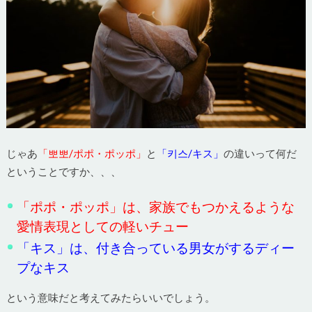
じゃあ
「뽀뽀/ポポ・ポッポ」
と
「키스/キス」
の違いって何だ
ということですか、、、
「ポポ・ポッポ」は、家族でもつかえるような
愛情表現としての軽いチュー
「キス」は、付き合っている男女がするディー
プなキス
という意味だと考えてみたらいいでしょう。