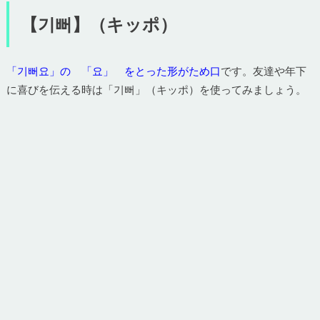
【기뻐】（キッポ）
「기뻐요」の 「요」 をとった形がため口
です。友達や年下
に喜びを伝える時は「기뻐」（キッポ）を使ってみましょう。