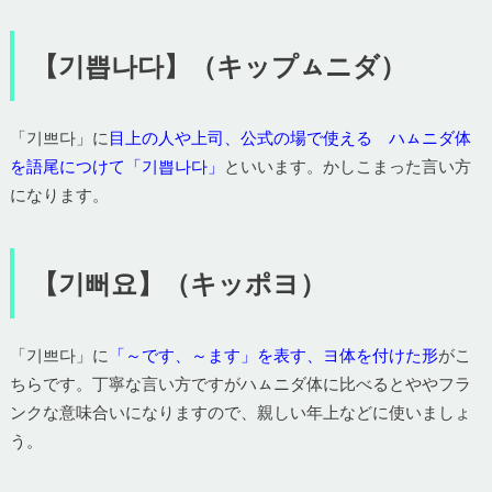
【기쁩나다】（キップㇺニダ）
「기쁘다」に
目上の人や上司、公式の場で使える ハㇺニダ体
を語尾につけて「기쁩나다」
といいます。かしこまった言い方
になります。
【기뻐요】（キッポヨ）
「기쁘다」に
「～です、～ます」を表す、ヨ体を付けた形
がこ
ちらです。丁寧な言い方ですがハㇺニダ体に比べるとややフラ
ンクな意味合いになりますので、親しい年上などに使いましょ
う。