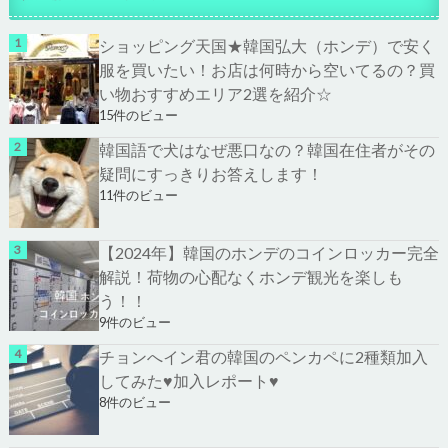
ショッピング天国★韓国弘大（ホンデ）で安く
服を買いたい！お店は何時から空いてるの？買
い物おすすめエリア2選を紹介☆
15件のビュー
韓国語で犬はなぜ悪口なの？韓国在住者がその
疑問にすっきりお答えします！
11件のビュー
【2024年】韓国のホンデのコインロッカー完全
解説！荷物の心配なくホンデ観光を楽しも
う！！
9件のビュー
チョンへイン君の韓国のペンカペに2種類加入
してみた♥加入レポート♥
8件のビュー