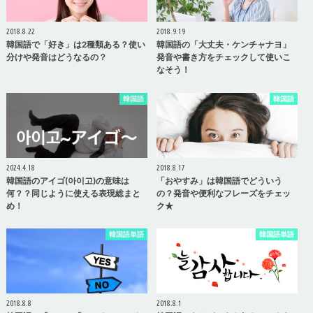
2018.8.22
2018.9.19
韓国語で「好き」は2種類ある？使い
韓国語の「大丈夫・ケンチャナヨ」
分けや発音はどうなるの？
発音や書き方をチェックして使いこ
なそう！
韓国語
韓国語
2024.4.18
2018.8.17
韓国語のアイゴ(아이고)の意味は
「おやすみ」は韓国語でどういう
何？？同じように使える表現総まと
の？発音や便利なフレーズをチェッ
め！
ク★
韓国語単語
韓国語単語
2018.8.8
2018.8.1