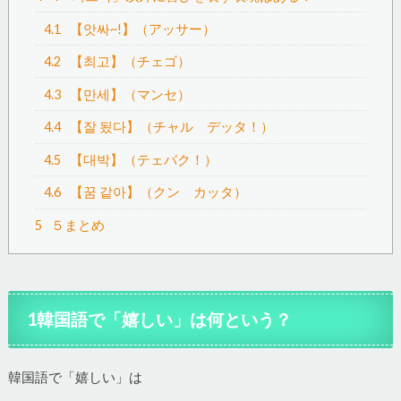
4.1
【앗싸~!】（アッサー）
4.2
【최고】（チェゴ）
4.3
【만세】（マンセ）
4.4
【잘 됬다】（チャル デッタ！）
4.5
【대박】（テェバク！）
4.6
【꿈 같아】（クン カッタ）
5
５まとめ
1韓国語で「嬉しい」は何という？
韓国語で「嬉しい」は