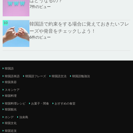
はどうなるの？
7件のビュー
韓国語で約束をする場合に覚えておきたいフレ
ーズや発音をチェックしよう！
6件のビュー
韓国語
韓国語単語
韓国語フレーズ
韓国語文法
韓国語勉強法
韓国美容
スキンケア
韓国料理
韓国料理レシピ
お菓子・間食
おすすめの食堂
韓国観光
ホンデ
汝矣島
韓国文化
韓国近況