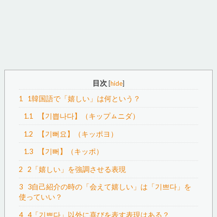
目次
[
hide
]
1
1韓国語で「嬉しい」は何という？
1.1
【기쁩나다】（キップㇺニダ）
1.2
【기뻐요】（キッポヨ）
1.3
【기뻐】（キッポ）
2
2「嬉しい」を強調させる表現
3
3自己紹介の時の「会えて嬉しい」は「기쁘다」を
使っていい？
4
4「기쁘다」以外に喜びを表す表現はある？