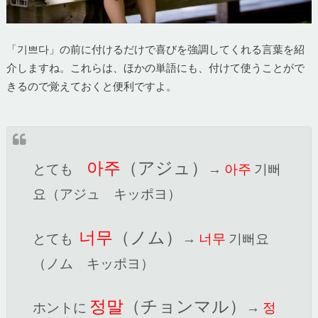
「기쁘다」の前に付けるだけで喜びを強調してくれる言葉を紹
介しますね。これらは、ほかの単語にも、付けて使うことがで
きるので覚えておくと便利ですよ。
아주
（アジュ）
とても
→
아주
기뻐
요（アジュ キッポヨ）
너무
（ノム）
とても
→
너무
기뻐요
（ノム キッポヨ）
정말
（チョンマル）
ホントに
→
정