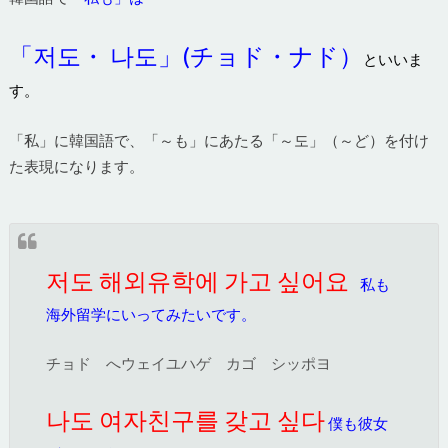
「저도・ 나도」(チョド・ナド）
といいま
す
。
「私」に韓国語で、「～も」にあたる「～도」（～ど）を付け
た表現になります。
저도 해외유학에 가고 싶어요
私も
海外留学にいってみたいです。
チョド へウェイユハゲ カゴ シッポヨ
나도 여자친구를 갖고 싶다
僕も彼女