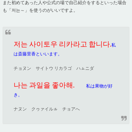
また初めてあった人や公式の場で自己紹介をするといった場合
も「저는～」を使うのがいいですよ。
저는 사이토우 리카라고 합니다.
私
は斎藤里香といいます。
チョヌン サイトウ リカラゴ ハㇺニダ
나는 과일을 좋아해.
私は果物が好
き。
ナヌン クゥァイルㇽ チョアへ