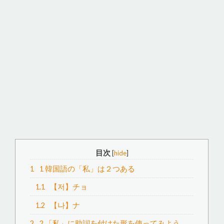
目次
[
hide
]
1
1 韓国語の「私」は２つある
1.1
【저】チョ
1.2
【나】ナ
2
2 「私」に助詞を付けた形を使ってみよう