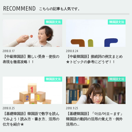
RECOMMEND
こちらの記事も人気です。
韓国語文法
韓国語文法
2018.8.17
2018.8.24
【中級韓国語】難しい受身・使役の
【中級韓国語】接続詞の例文まとめ
表現を徹底攻略！！
★トピックの参考にどうぞ！！
韓国語文法
韓国語文法
2018.8.25
2018.9.25
【基礎韓国語】韓国語で数字を読ん
【基礎韓国語】「아요/어요～ます」
でみよう！読み方・書き方、活用の
韓国語の動詞の活用の覚え方・例外
仕方を紹介★
活用の…