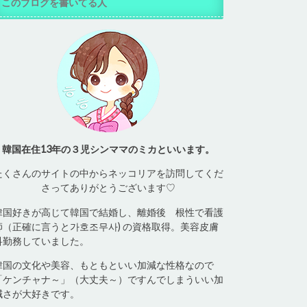
このブログを書いてる人
韓国在住13年の３児シンママのミカといいます。
たくさんのサイトの中からネッコリアを訪問してくだ
さってありがとうございます♡
韓国好きが高じて韓国で結婚し、離婚後 根性で看護
師（正確に言うと가호조무사) の資格取得。美容皮膚
科勤務していました。
韓国の文化や美容、もともといい加減な性格なので
「ケンチャナ～」（大丈夫～）ですんでしまういい加
減さが大好きです。