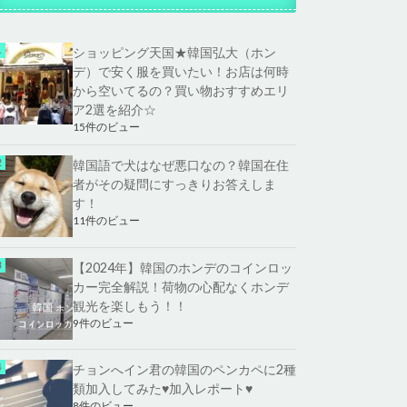
ショッピング天国★韓国弘大（ホン
デ）で安く服を買いたい！お店は何時
から空いてるの？買い物おすすめエリ
ア2選を紹介☆
15件のビュー
韓国語で犬はなぜ悪口なの？韓国在住
者がその疑問にすっきりお答えしま
す！
11件のビュー
【2024年】韓国のホンデのコインロッ
カー完全解説！荷物の心配なくホンデ
観光を楽しもう！！
9件のビュー
チョンへイン君の韓国のペンカペに2種
類加入してみた♥加入レポート♥
8件のビュー