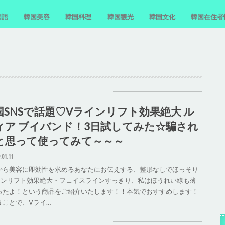
国語
韓国美容
韓国料理
韓国観光
韓国文化
韓国在住者
国語単語
国語フレーズ
国語文法
国語勉強法
スキンケア
韓国料理レシピ
お菓子・間食
おすすめの食堂
ホンデ
汝矣島
韓国近況
国SNSで話題♡Vラインリフト効果絶大 ル
ィア ブイバンド！3日試してみた☆騙され
と思って使ってみて～～～
.01.11
から美容に即効性を求めるあなたにお伝えする、整形なしでほっそり
インリフト効果絶大・フェイスラインすっきり、私はほうれい線も薄
ったよ！という商品をご紹介いたします！！本気でおすすめします！
うことで、Vライ…