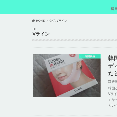
韓
韓
韓
韓
韓
HOME
タグ : Vライン
TAG
Vライン
韓
韓国美容
デ
た
2019
韓国
Vラ
くな
とい