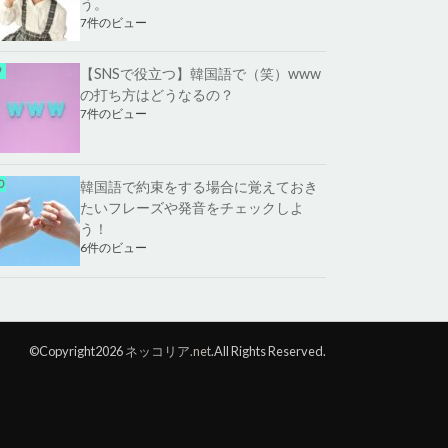
う。
7件のビュー
【SNSで役立つ】韓国語で（笑）www
の打ち方はどうなるの？
7件のビュー
韓国語で約束をする場合に覚えておき
たいフレーズや発音をチェックしよ
う！
6件のビュー
©Copyright2026
ネッコリア.net
.All Rights Reserved.