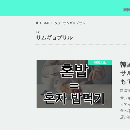
韓
韓
韓
韓
韓
HOME
タグ : サムギョプサル
TAG
サムギョプサル
韓
韓国文化
サ
も
2019
サン
って
食べ
店が