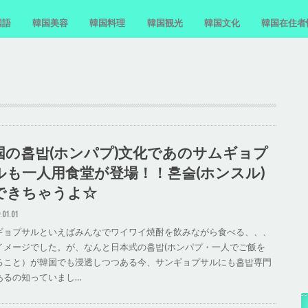
国語
韓国美容
韓国料理
韓国観光
韓国文化
韓国在住者
国語単語
国語フレーズ
国語文法
国語勉強法
スキンケア
韓国料理レシピ
お菓子・間食
おすすめの食堂
ホンデ
汝矣島
韓国近況
国の홉밥(ホンパプ)文化であのサムギョプ
ルも一人用食堂が登場！！혼술(ホンスル)
できちゃうよ☆
.01.01
ギョプサルといえばみんなでワイワイ焼酎を飲みながら食べる、、、
イメージでした。が、なんと日本式の홉밥(ホンパプ・一人でご飯を
ること）が韓国でも浸透しつつある今、サンギョプサルにも홉밥専門
あるの知っていまし…