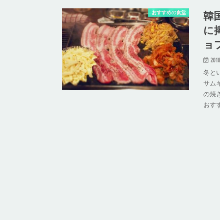
韓
おすすめの食堂
に
ョ
2018
冬と
サム
の焼
おす