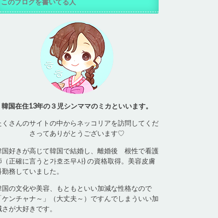
このブログを書いてる人
韓国在住13年の３児シンママのミカといいます。
たくさんのサイトの中からネッコリアを訪問してくだ
さってありがとうございます♡
韓国好きが高じて韓国で結婚し、離婚後 根性で看護
師（正確に言うと가호조무사) の資格取得。美容皮膚
科勤務していました。
韓国の文化や美容、もともといい加減な性格なので
「ケンチャナ～」（大丈夫～）ですんでしまういい加
減さが大好きです。