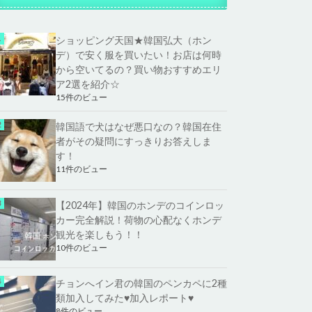
ショッピング天国★韓国弘大（ホン
デ）で安く服を買いたい！お店は何時
から空いてるの？買い物おすすめエリ
ア2選を紹介☆
15件のビュー
韓国語で犬はなぜ悪口なの？韓国在住
者がその疑問にすっきりお答えしま
す！
11件のビュー
【2024年】韓国のホンデのコインロッ
カー完全解説！荷物の心配なくホンデ
観光を楽しもう！！
10件のビュー
チョンへイン君の韓国のペンカペに2種
類加入してみた♥加入レポート♥
8件のビュー