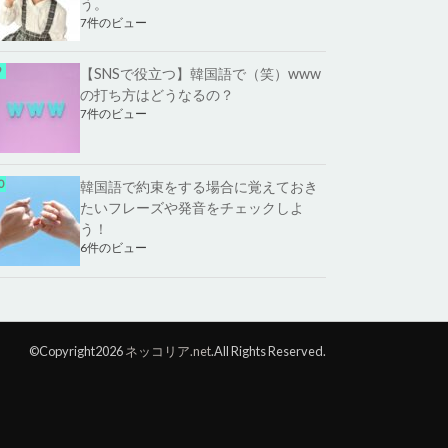
う。
7件のビュー
【SNSで役立つ】韓国語で（笑）www
の打ち方はどうなるの？
7件のビュー
韓国語で約束をする場合に覚えておき
たいフレーズや発音をチェックしよ
う！
6件のビュー
©Copyright2026
ネッコリア.net
.All Rights Reserved.