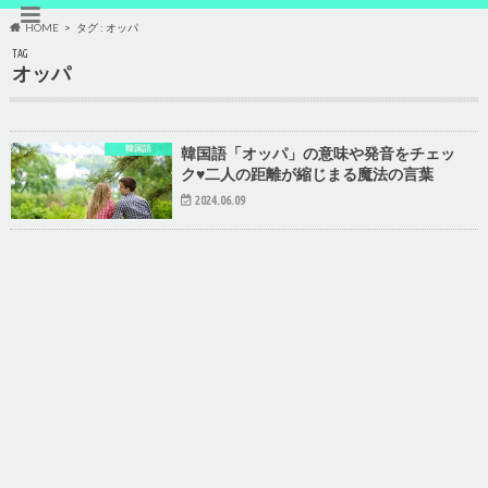
HOME
タグ : オッパ
TAG
オッパ
韓国語
韓国語「オッパ」の意味や発音をチェッ
ク♥二人の距離が縮じまる魔法の言葉
2024.06.09