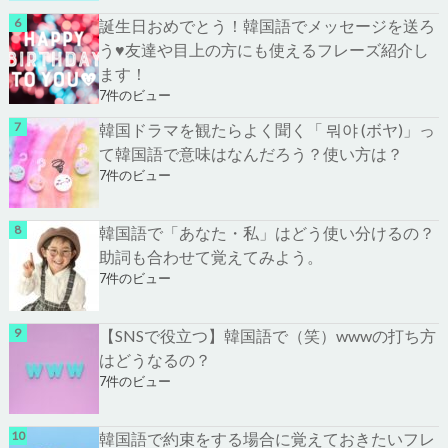
誕生日おめでとう！韓国語でメッセージを送ろ
う♥友達や目上の方にも使えるフレーズ紹介し
ます！
7件のビュー
韓国ドラマを観たらよく聞く「 뭐야 (ボヤ)」っ
て韓国語で意味はなんだろう？使い方は？
7件のビュー
韓国語で「あなた・私」はどう使い分けるの？
助詞も合わせて覚えてみよう。
7件のビュー
【SNSで役立つ】韓国語で（笑）wwwの打ち方
はどうなるの？
7件のビュー
韓国語で約束をする場合に覚えておきたいフレ