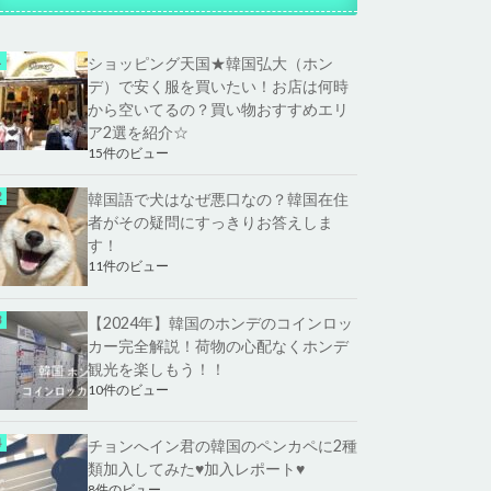
ショッピング天国★韓国弘大（ホン
デ）で安く服を買いたい！お店は何時
から空いてるの？買い物おすすめエリ
ア2選を紹介☆
15件のビュー
韓国語で犬はなぜ悪口なの？韓国在住
者がその疑問にすっきりお答えしま
す！
11件のビュー
【2024年】韓国のホンデのコインロッ
カー完全解説！荷物の心配なくホンデ
観光を楽しもう！！
10件のビュー
チョンへイン君の韓国のペンカペに2種
類加入してみた♥加入レポート♥
8件のビュー