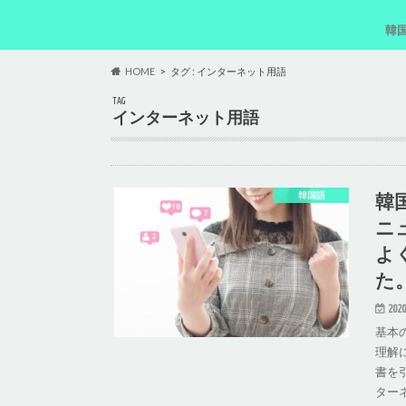
韓
韓
韓
韓
韓
HOME
タグ : インターネット用語
TAG
インターネット用語
韓
韓国語
ニ
よ
た
2020
基本
理解
書を
ター