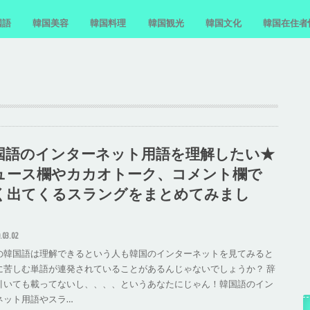
国語
韓国美容
韓国料理
韓国観光
韓国文化
韓国在住者
国語単語
国語フレーズ
国語文法
国語勉強法
スキンケア
韓国料理レシピ
お菓子・間食
おすすめの食堂
ホンデ
汝矣島
韓国近況
国語のインターネット用語を理解したい★
ュース欄やカカオトーク、コメント欄で
く出てくるスラングをまとめてみまし
。
.03.02
の韓国語は理解できるという人も韓国のインターネットを見てみると
に苦しむ単語が連発されていることがあるんじゃないでしょうか？ 辞
引いても載ってないし、、、、というあなたにじゃん！韓国語のイン
ネット用語やスラ…