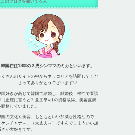
このブログを書いてる人
韓国在住13年の３児シンママのミカといいます。
たくさんのサイトの中からネッコリアを訪問してくだ
さってありがとうございます♡
韓国好きが高じて韓国で結婚し、離婚後 根性で看護
師（正確に言うと가호조무사) の資格取得。美容皮膚
科勤務していました。
韓国の文化や美容、もともといい加減な性格なので
「ケンチャナ～」（大丈夫～）ですんでしまういい加
減さが大好きです。