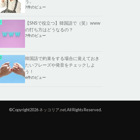
う。
7件のビュー
【SNSで役立つ】韓国語で（笑）www
の打ち方はどうなるの？
7件のビュー
韓国語で約束をする場合に覚えておき
たいフレーズや発音をチェックしよ
う！
6件のビュー
©Copyright2026
ネッコリア.net
.All Rights Reserved.