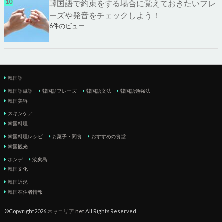
韓国語で約束をする場合に覚えておきたいフレ
ーズや発音をチェックしよう！
6件のビュー
韓国語
韓国語単語
韓国語フレーズ
韓国語文法
韓国語勉強法
韓国美容
スキンケア
韓国料理
韓国料理レシピ
お菓子・間食
おすすめの食堂
韓国観光
ホンデ
汝矣島
韓国文化
韓国近況
韓国在住者情報
©Copyright2026
ネッコリア.net
.All Rights Reserved.