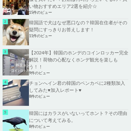
い物おすすめエリア2選を紹介☆
15件のビュー
韓国語で犬はなぜ悪口なの？韓国在住者がその
疑問にすっきりお答えします！
11件のビュー
【2024年】韓国のホンデのコインロッカー完全
解説！荷物の心配なくホンデ観光を楽しも
う！！
9件のビュー
チョンへイン君の韓国のペンカペに2種類加入
してみた♥加入レポート♥
8件のビュー
韓国にはカラスがいないってホント？その理由
について考えてみる。
8件のビュー