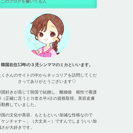
このブログを書いてる人
韓国在住13年の３児シンママのミカといいます。
たくさんのサイトの中からネッコリアを訪問してくだ
さってありがとうございます♡
韓国好きが高じて韓国で結婚し、離婚後 根性で看護
師（正確に言うと가호조무사) の資格取得。美容皮膚
科勤務していました。
韓国の文化や美容、もともといい加減な性格なので
「ケンチャナ～」（大丈夫～）ですんでしまういい加
減さが大好きです。