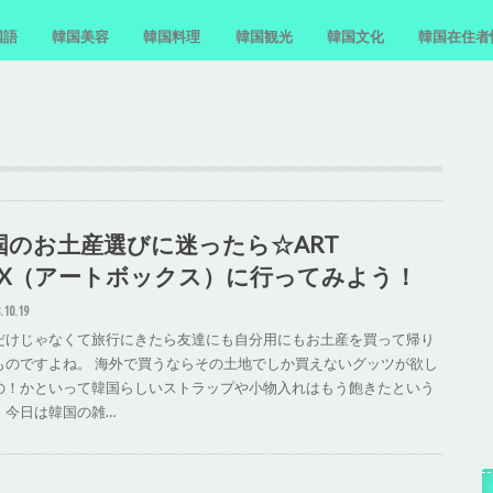
国語
韓国美容
韓国料理
韓国観光
韓国文化
韓国在住者
国語単語
国語フレーズ
国語文法
国語勉強法
スキンケア
韓国料理レシピ
お菓子・間食
おすすめの食堂
ホンデ
汝矣島
韓国近況
国のお土産選びに迷ったら☆ART
OX（アートボックス）に行ってみよう！
.10.19
だけじゃなくて旅行にきたら友達にも自分用にもお土産を買って帰り
ものですよね。 海外で買うならその土地でしか買えないグッツが欲し
の！かといって韓国らしいストラップや小物入れはもう飽きたという
、今日は韓国の雑…