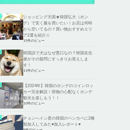
ショッピング天国★韓国弘大（ホン
デ）で安く服を買いたい！お店は何時
から空いてるの？買い物おすすめエリ
ア2選を紹介☆
15件のビュー
韓国語で犬はなぜ悪口なの？韓国在住
者がその疑問にすっきりお答えしま
す！
11件のビュー
【2024年】韓国のホンデのコインロッ
カー完全解説！荷物の心配なくホンデ
観光を楽しもう！！
10件のビュー
チョンへイン君の韓国のペンカペに2種
類加入してみた♥加入レポート♥
8件のビュー