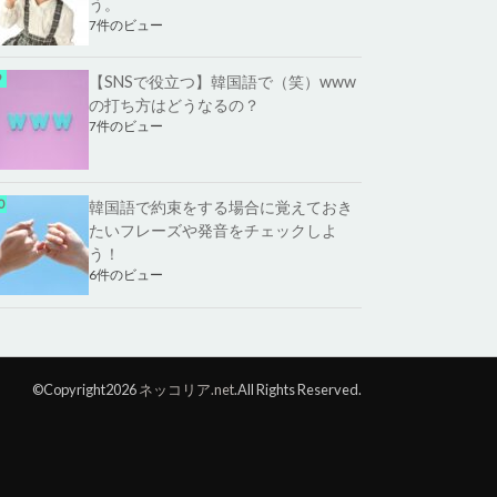
う。
7件のビュー
【SNSで役立つ】韓国語で（笑）www
の打ち方はどうなるの？
7件のビュー
韓国語で約束をする場合に覚えておき
たいフレーズや発音をチェックしよ
う！
6件のビュー
©Copyright2026
ネッコリア.net
.All Rights Reserved.