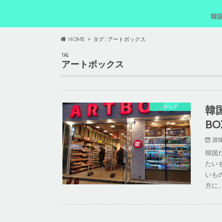
韓
韓
韓
韓
韓
HOME
タグ : アートボックス
TAG
アートボックス
韓
ホンデ
B
2018
韓国
たい
いも
方に