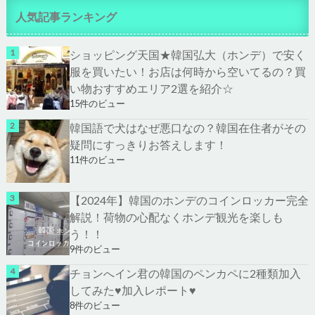
人気記事ランキング
ショッピング天国★韓国弘大（ホンデ）で安く
服を買いたい！お店は何時から空いてるの？買
い物おすすめエリア2選を紹介☆
15件のビュー
韓国語で犬はなぜ悪口なの？韓国在住者がその
疑問にすっきりお答えします！
11件のビュー
【2024年】韓国のホンデのコインロッカー完全
解説！荷物の心配なくホンデ観光を楽しも
う！！
9件のビュー
チョンへイン君の韓国のペンカペに2種類加入
してみた♥加入レポート♥
8件のビュー