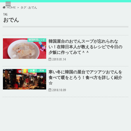
HOME
タグ : おでん
TAG
おでん
韓国料理レシピ
韓国屋台のおでんスープが忘れられな
い！在韓日本人が教えるレシピで今日の
夕飯に作ってみて＾＾
2019.01.14
お菓子・間食
寒い冬に韓国の屋台でアツアツおでんを
食べて暖をとろう！食べ方を詳しく紹介
☆
2018.10.09