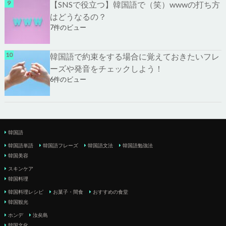
【SNSで役立つ】韓国語で（笑）wwwの打ち方
はどうなるの？
7件のビュー
韓国語で約束をする場合に覚えておきたいフレ
ーズや発音をチェックしよう！
6件のビュー
韓国語
韓国語単語
韓国語フレーズ
韓国語文法
韓国語勉強法
韓国美容
スキンケア
韓国料理
韓国料理レシピ
お菓子・間食
おすすめの食堂
韓国観光
ホンデ
汝矣島
韓国文化