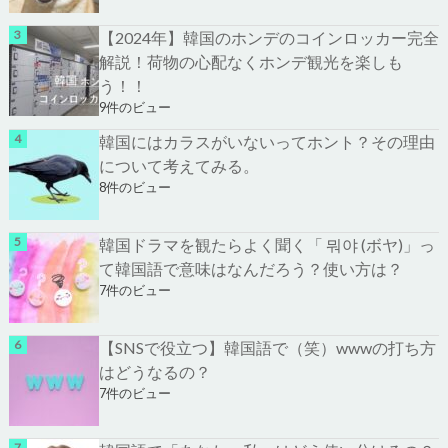
【2024年】韓国のホンデのコインロッカー完全
解説！荷物の心配なくホンデ観光を楽しも
う！！
9件のビュー
韓国にはカラスがいないってホント？その理由
について考えてみる。
8件のビュー
韓国ドラマを観たらよく聞く「 뭐야 (ボヤ)」っ
て韓国語で意味はなんだろう？使い方は？
7件のビュー
【SNSで役立つ】韓国語で（笑）wwwの打ち方
はどうなるの？
7件のビュー