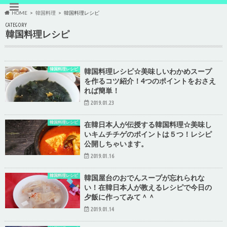
HOME
韓国料理
韓国料理レシピ
CATEGORY
韓国料理レシピ
韓国料理レシピ
韓国料理レシピ☆美味しいわかめスープ
を作るコツ紹介！4つのポイントをおさえ
れば簡単！
2019.01.23
韓国料理レシピ
在韓日本人が伝授する韓国料理☆美味し
いキムチチゲのポイントは５つ！レシピ
公開しちゃいます。
2019.01.16
韓国料理レシピ
韓国屋台のおでんスープが忘れられな
い！在韓日本人が教えるレシピで今日の
夕飯に作ってみて＾＾
2019.01.14