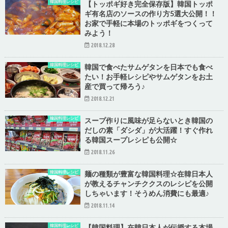
韓国料理レシピ
【トッポギ好き完全保存版】韓国トッポ
ギ有名店のソースの作り方5選大公開！！
お家で手軽に本場のトッポギをつくって
みよう！
2018.12.28
韓国料理レシピ
韓国で食べたサムゲタンを日本でも食べ
たい！お手軽レシピやサムゲタンをお土
産で買って帰ろう♪
2018.12.21
韓国料理レシピ
スープ作りに風味が足らないとき韓国の
だしの素「ダシダ」が大活躍！すぐ作れ
る韓国スープレシピも公開☆
2018.11.26
韓国料理レシピ
麺の種類が豊富な韓国料理☆在韓日本人
が教えるチャンチククスのレシピを公開
しちゃいます！そうめん消費にも最適♪
2018.11.14
韓国料理レシピ
【韓国料理】在韓日本人が伝授する本場